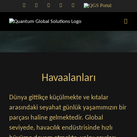
Skip
LinkedIn
Facebook
X
YouTube
Email
QGS
to
Portal
content
Havaalanları
Dünya gittikçe küçülmekte ve kıtalar
arasındaki seyahat günlük yaşamımızın bir
parçası haline gelmektedir. Global
seviyede, havacılık endüstrisinde hızlı