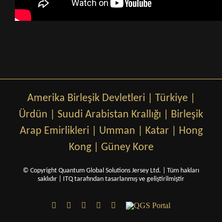
Amerika Birleşik Devletleri
|
Türkiye
|
Ürdün
|
Suudi Arabistan Krallığı
|
Birleşik
Arap Emirlikleri
|
Umman
|
Katar
|
Hong
Kong
|
Güney Kore
© Copyright Quantum Global Solutions Jersey Ltd. | Tüm hakları
saklıdır |
ITQ tarafından tasarlanmış ve geliştirilmiştir
LinkedIn
Facebook
X
YouTube
Email
QGS
Portal