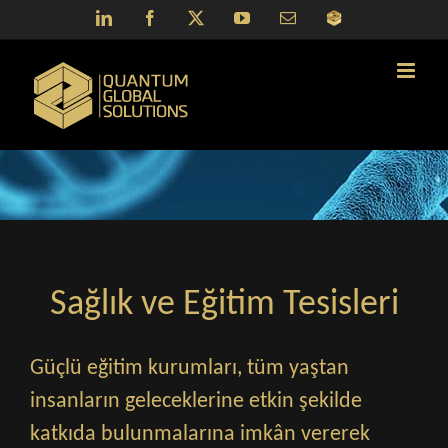
Skip
LinkedIn
Facebook
X
YouTube
Email
QGS
to
Portal
content
Sağlık ve Eğitim Tesisleri
Güçlü eğitim kurumları, tüm yaştan
insanların geleceklerine etkin şekilde
katkıda bulunmalarına imkân vererek