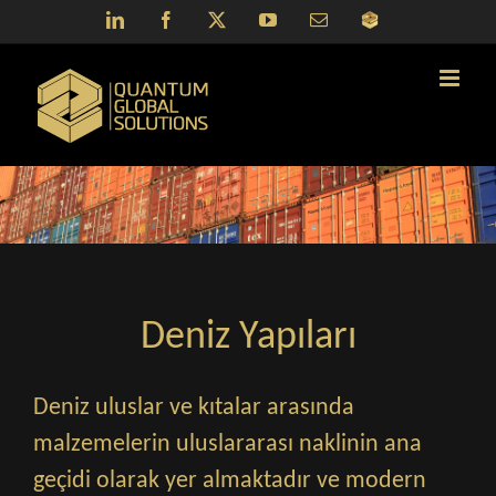
Skip
LinkedIn
Facebook
X
YouTube
Email
QGS
to
Portal
content
Deniz Yapıları
Deniz uluslar ve kıtalar arasında
malzemelerin uluslararası naklinin ana
geçidi olarak yer almaktadır ve modern