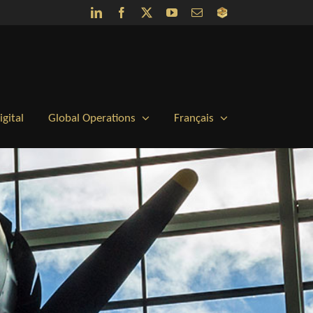
LinkedIn
Facebook
X
YouTube
Email
QGS
Portal
gital
Global Operations
Français