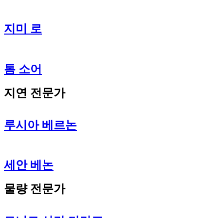
지미 로
톰 소어
지연 전문가
루시아 베르논
세안 베논
물량 전문가