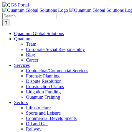
Skip
LinkedIn
Facebook
X
YouTube
Email
QGS
to
Portal
content
Search
for:
Quantum Global Solutions
Quantum
Team
Corporate Social Responsibility
Blog
Career
Services
Contractual/Commercial Services
Forensic Planning
Dispute Resolution
Construction Claims
Litigation Funding
Quantum Training
Sectors
Infrastructure
Sports and Leisure
Commercial Developments
Oil and Gas
Railway