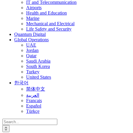
IT and Telecommunication
Airports
Health and Education
Marine
Mechanical and Electrical
Life Safety and Security
Quantum Digital
Global Operations
UAE
Jordan
Qatar
Saudi Arabia
South Korea
Turkey
United States
한국어
简体中文
العربية
Français
Español
Türkçe
Search
for: