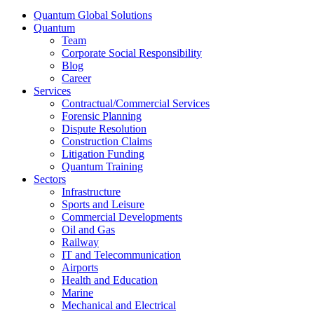
Quantum Global Solutions
Quantum
Team
Corporate Social Responsibility
Blog
Career
Services
Contractual/Commercial Services
Forensic Planning
Dispute Resolution
Construction Claims
Litigation Funding
Quantum Training
Sectors
Infrastructure
Sports and Leisure
Commercial Developments
Oil and Gas
Railway
IT and Telecommunication
Airports
Health and Education
Marine
Mechanical and Electrical