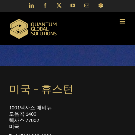
Skip
LinkedIn
Facebook
X
YouTube
Email
QGS
to
Portal
content
미국 – 휴스턴
1001텍사스 애비뉴
모음곡 1400
텍사스 77002
미국