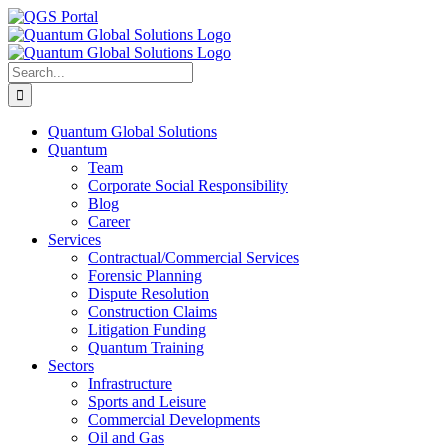
Skip
LinkedIn
Facebook
X
YouTube
Email
QGS
to
Portal
content
Search
for:
Quantum Global Solutions
Quantum
Team
Corporate Social Responsibility
Blog
Career
Services
Contractual/Commercial Services
Forensic Planning
Dispute Resolution
Construction Claims
Litigation Funding
Quantum Training
Sectors
Infrastructure
Sports and Leisure
Commercial Developments
Oil and Gas