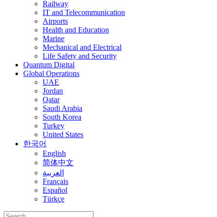
Railway
IT and Telecommunication
Airports
Health and Education
Marine
Mechanical and Electrical
Life Safety and Security
Quantum Digital
Global Operations
UAE
Jordan
Qatar
Saudi Arabia
South Korea
Turkey
United States
한국어
English
简体中文
العربية
Français
Español
Türkçe
Search