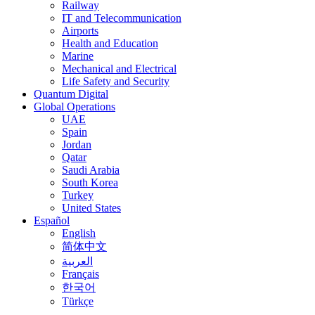
Railway
IT and Telecommunication
Airports
Health and Education
Marine
Mechanical and Electrical
Life Safety and Security
Quantum Digital
Global Operations
UAE
Spain
Jordan
Qatar
Saudi Arabia
South Korea
Turkey
United States
Español
English
简体中文
العربية
Français
한국어
Türkçe