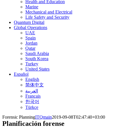
Health and Education
Marine
Mechanical and Electrical
Life Safety and Security
Quantum Digital
Global Operations
UAE
Spain
Jordan
Qatar
Saudi Arabia
South Korea
Turkey
United States
Español
English
简体中文
العربية
Français
한국어
Türkçe
Forensic Planning
ITQmain
2019-09-08T02:47:40+03:00
Planificación forense