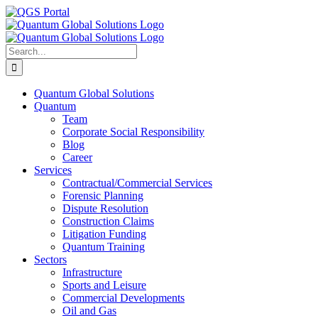
Skip
LinkedIn
Facebook
X
YouTube
Email
QGS
to
Portal
content
Search
for:
Quantum Global Solutions
Quantum
Team
Corporate Social Responsibility
Blog
Career
Services
Contractual/Commercial Services
Forensic Planning
Dispute Resolution
Construction Claims
Litigation Funding
Quantum Training
Sectors
Infrastructure
Sports and Leisure
Commercial Developments
Oil and Gas