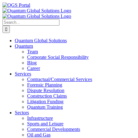
Skip
LinkedIn
Facebook
X
YouTube
Email
QGS
to
Portal
content
Search
for:
Quantum Global Solutions
Quantum
Team
Corporate Social Responsibility
Blog
Career
Services
Contractual/Commercial Services
Forensic Planning
Dispute Resolution
Construction Claims
Litigation Funding
Quantum Training
Sectors
Infrastructure
Sports and Leisure
Commercial Developments
Oil and Gas