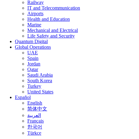
Railway
IT and Telecommunication
Airports
Health and Education
Marine
Mechanical and Electrical
Life Safety and Security
Quantum Digital
Global Operations
UAE
Spain
Jordan
Qatar
Saudi Arabia
South Korea
Turkey
United States
Español
English
简体中文
العربية
Français
한국어
Türkçe