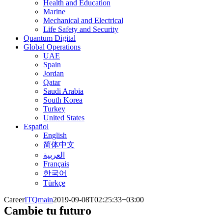
Health and Education
Marine
Mechanical and Electrical
Life Safety and Security
Quantum Digital
Global Operations
UAE
Spain
Jordan
Qatar
Saudi Arabia
South Korea
Turkey
United States
Español
English
简体中文
العربية
Français
한국어
Türkçe
Career
ITQmain
2019-09-08T02:25:33+03:00
Cambie tu futuro