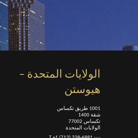
الولايات المتحدة –
هيوستن
1001 طريق تكساس
شقة 1400
تكساس 77002
الولايات المتحدة
ت: T +1 (713) 328-6881