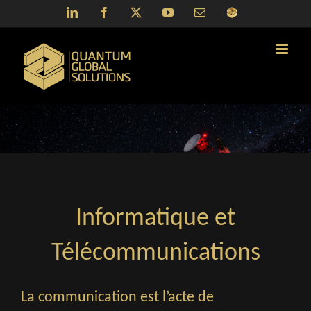
Skip
LinkedIn
Facebook
X
YouTube
Email
QGS
to
Portal
content
Informatique et
Télécommunications
La communication est l’acte de