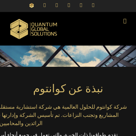
Ski
QGS
Email
YouTube
Facebook
X
LinkedIn
t
Portal
conten
نبذة عن كوانتوم
شركة كوانتوم للحلول العالمية هي شركة استشارية مستقلة 
المشاريع وتجنب النزاعات. تم تأسيس الشركة وإدارتها في
الرائدين والمحاميي
تقدم طواقمنا ذات الخبرة، والتي تعمل في جميع أنحاء أورو