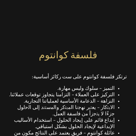
فلسفة كوانتوم
ترتكز فلسفة كوانتوم على ست ركائز أساسية:
التميز – سلوك وليس مهارة.
التركيز على العملاء – التزامنا يتجاوز توقعات عملائنا.
النزاهة – الدعامة الأساسية لعملياتنا التجارية.
اﻻﺑﺗﮐﺎر – ﯾﻌﺗﺑر ﻧﮭﺟﻧﺎ اﻟﻣﺑﺗﮐر واﻟﻣﺳﺗﻧد إﻟﯽ اﻟﺣﻟول
ﺟزءًا ﻻ ﯾﺗﺟزأ ﻣن ﻓﻟﺳﻔﺔ اﻟﻌﻣل.
إبداع قائم على إيجاد الحلول – استخدام الأساليب
الإبداعية لإيجاد الحلول بشكل استباقي.
عائلة كوانتوم – فريق يعتمد على النتائج مكون من