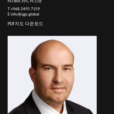
PO Box 395, PC118
T +968 2495 7159
E
info@qgs.global
PDF지도 다운로드