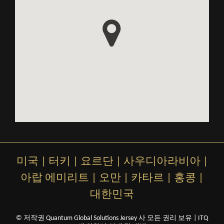
미국
|
터키
|
요르단
|
사우디아라비아
|
아랍 에미리트
|
오만
|
카타르
|
홍콩
|
대한민국
© 저작권 Quantum Global Solutions Jersey 사 모든 권리 보유 |
ITQ